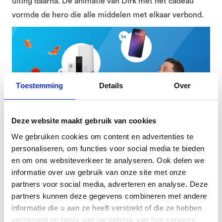
uiting daarna. De animatie van Dirk met het cadeau
vormde de hero die alle middelen met elkaar verbond.
Toestemming
Details
Over
Deze website maakt gebruik van cookies
We gebruiken cookies om content en advertenties te
personaliseren, om functies voor social media te bieden
en om ons websiteverkeer te analyseren. Ook delen we
informatie over uw gebruik van onze site met onze
Activatie
partners voor social media, adverteren en analyse. Deze
Tienduizenden klanten deden mee aan het
Kies je prijs
partners kunnen deze gegevens combineren met andere
informatie die u aan ze heeft verstrekt of die ze hebben
mechanisme, waarbij zij hun favoriete slimme product
verzameld op basis van uw gebruik van hun services.