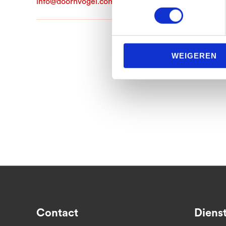
info@doornvogel.com
WEIGEREN
Contact
Diens